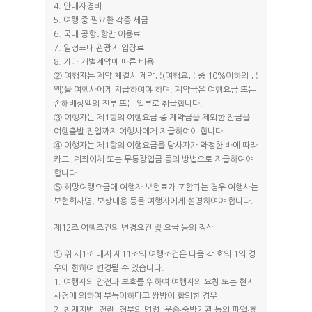
4. 안내자경비
5. 여행 중 필요한 각종 세금
6. 국내 공항․항만 이용료
7. 일정표내 관광지 입장료
8. 기타 개별계약에 따른 비용
② 여행자는 계약 체결시 계약금(여행요금 중 10%이하의 금
액)을 여행사에게 지급하여야 하며, 계약금은 여행요금 또는
손해배상액의 전부 또는 일부로 취급합니다.
③ 여행자는 제1항의 여행요금 중 계약금을 제외한 잔금을
여행출발 전일까지 여행사에게 지급하여야 합니다.
④ 여행자는 제1항의 여행요금을 당사자가 약정한 바에 따라
카드, 계좌이체 또는 무통장입금 등의 방법으로 지급하여야
합니다.
⑤ 희망여행요금에 여행자 보험료가 포함되는 경우 여행사는
보험회사명, 보상내용 등을 여행자에게 설명하여야 합니다.
제12조 여행조건의 변경요건 및 요금 등의 정산
① 위 제1조 내지 제11조의 여행조건은 다음 각 호의 1의 경
우에 한하여 변경될 수 있습니다.
1. 여행자의 안전과 보호를 위하여 여행자의 요청 또는 현지
사정에 의하여 부득이하다고 쌍방이 합의한 경우
2. 천재지변, 전란, 정부의 명령, 운송‧숙박기관 등의 파업‧휴