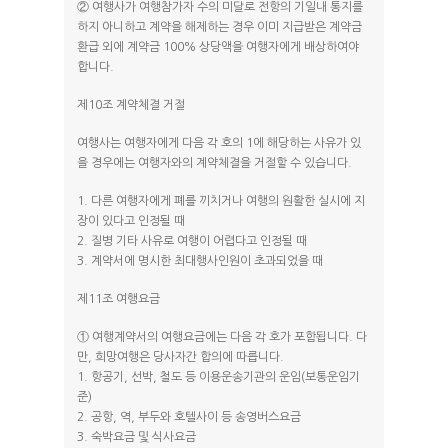
② 여행사가 여행참가자 수의 미달로 전항의 기일내 통지를
하지 아니하고 계약을 해제하는 경우 이미 지급받은 계약금
환급 외에 계약금 100% 상당액을 여행자에게 배상하여야
합니다.
제10조 계약체결 거절
여행사는 여행자에게 다음 각 호의 1에 해당하는 사유가 있
을 경우에는 여행자와의 계약체결을 거절할 수 있습니다.
1. 다른 여행자에게 폐를 끼치거나 여행의 원활한 실시에 지
장이 있다고 인정될 때
2. 질병 기타 사유로 여행이 어렵다고 인정될 때
3. 계약서에 명시한 최대행사인원이 초과되었을 때
제11조 여행요금
① 여행계약서의 여행요금에는 다음 각 호가 포함됩니다. 다
만, 희망여행은 당사자간 합의에 따릅니다.
1. 항공기, 선박, 철도 등 이용운송기관의 운임(보통운임기
준)
2. 공항, 역, 부두와 호텔사이 등 송영버스요금
3. 숙박요금 및 식사요금