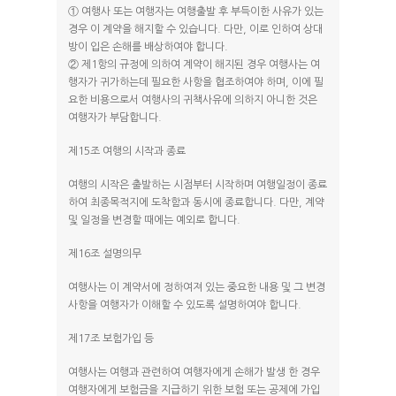
① 여행사 또는 여행자는 여행출발 후 부득이한 사유가 있는
경우 이 계약을 해지할 수 있습니다. 다만, 이로 인하여 상대
방이 입은 손해를 배상하여야 합니다.
② 제1항의 규정에 의하여 계약이 해지된 경우 여행사는 여
행자가 귀가하는데 필요한 사항을 협조하여야 하며, 이에 필
요한 비용으로서 여행사의 귀책사유에 의하지 아니한 것은
여행자가 부담합니다.
제15조 여행의 시작과 종료
여행의 시작은 출발하는 시점부터 시작하며 여행일정이 종료
하여 최종목적지에 도착함과 동시에 종료합니다. 다만, 계약
및 일정을 변경할 때에는 예외로 합니다.
제16조 설명의무
여행사는 이 계약서에 정하여져 있는 중요한 내용 및 그 변경
사항을 여행자가 이해할 수 있도록 설명하여야 합니다.
제17조 보험가입 등
여행사는 여행과 관련하여 여행자에게 손해가 발생 한 경우
여행자에게 보험금을 지급하기 위한 보험 또는 공제에 가입