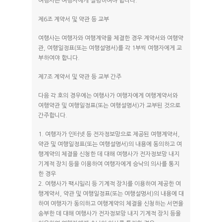
여행사는 여행자에게 설명하여야 합니다.
제6조 계약서 및 약관 등 교부
여행사는 여행자와 여행계약을 체결한 경우 계약서와 여행약
관, 여행일정표(또는 여행설명서)를 각 1부씩 여행자에게 교
부하여야 합니다.
제7조 계약서 및 약관 등 교부 간주
다음 각 호의 경우에는 여행사가 여행자에게 여행계약서와
여행약관 및 여행일정표(또는 여행설명서)가 교부된 것으로
간주합니다.
1. 여행자가 인터넷 등 전자정보망으로 제공된 여행계약서,
약관 및 여행일정표(또는 여행설명서)의 내용에 동의하고 여
행계약의 체결을 신청한 데 대해 여행사가 전자정보망 내지
기계적 장치 등을 이용하여 여행자에게 승낙의 의사를 통지
한 경우
2. 여행사가 팩시밀리 등 기계적 장치를 이용하여 제공한 여
행계약서, 약관 및 여행일정표(또는 여행설명서)의 내용에 대
하여 여행자가 동의하고 여행계약의 체결을 신청하는 서면을
송부한 데 대해 여행사가 전자정보망 내지 기계적 장치 등을